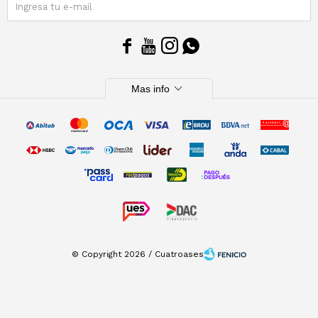
SUSCRIBIRME




expand_more
Mas info
© Copyright 2026 / Cuatroases