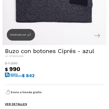
Sacos
T-shirts y Tops
Trajes
Ver todo
Abrigos
subdirectory_arrow_left
Combinalo con
Ver todo
Buzo con botones Ciprés - azul
BT26324/26
1.290
$
990
$
$
842
shopping_bag_speed
Envio a tienda gratis
VER DETALLES