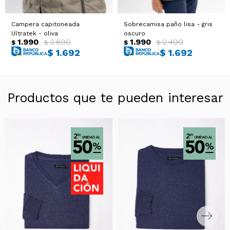
Campera capitoneada
Sobrecamisa paño lisa - gris
Ultratek - oliva
oscuro
1.990
2.690
1.990
2.490
$
$
$
$
$
1.692
$
1.692
Productos que te pueden interesar