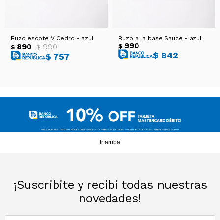
Buzo escote V Cedro - azul
Buzo a la base Sauce - azul
990
890
990
$
$
$
$
842
$
757
Ir arriba
¡Suscribite y recibí todas nuestras
novedades!