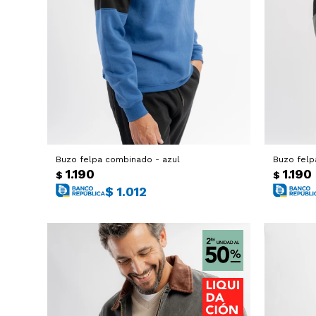
Buzo felpa combinado - azul
Buzo felp
1.190
1.190
$
$
$
1.012