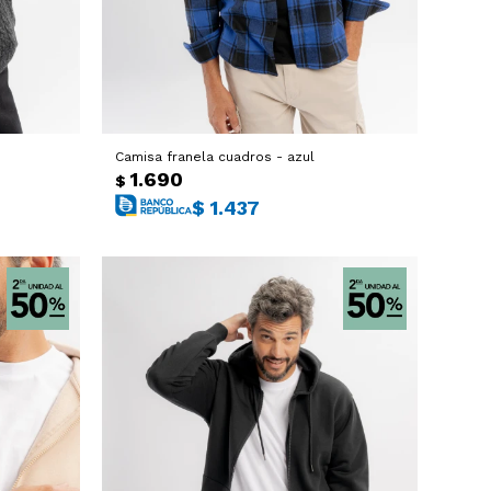
Camisa franela cuadros - azul
1.690
$
$
1.437