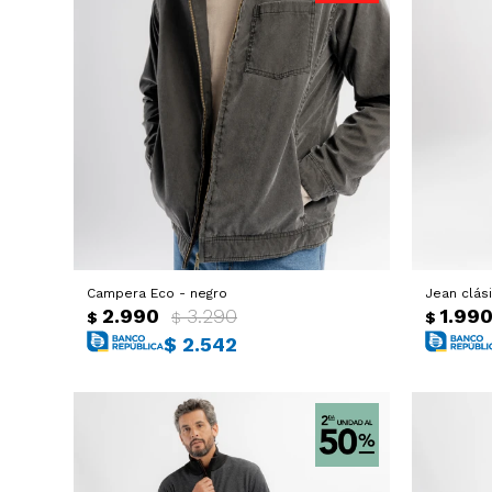
Campera Eco - negro
Jean clás
2.990
3.290
1.99
$
$
$
$
2.542