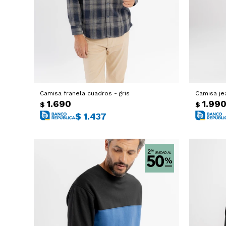
Camisa franela cuadros - gris
Camisa je
1.690
1.99
$
$
$
1.437