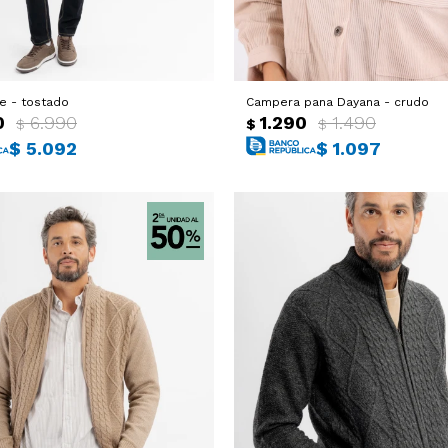
e - tostado
Campera pana Dayana - crudo
0
6.990
1.290
1.490
$
$
$
$
5.092
$
1.097