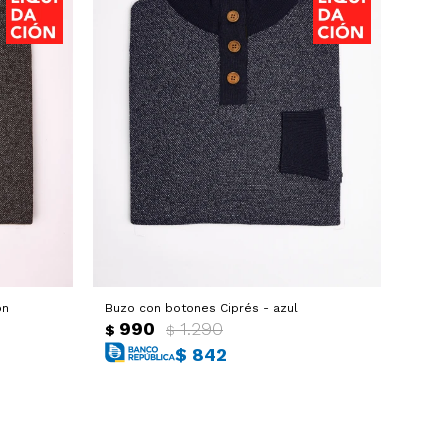
on
Buzo con botones Ciprés - azul
990
1.290
$
$
$
842