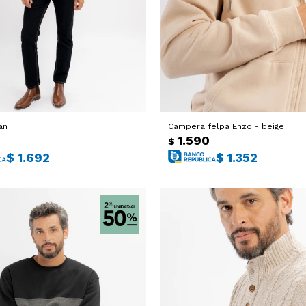
an
Campera felpa Enzo - beige
0
1.590
$
$
1.692
$
1.352