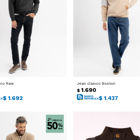
ico Raw
Jean clasico Boston
0
1.690
$
$
1.692
$
1.437