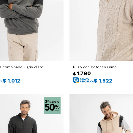
a combinado - gris claro
Buzo con botones Olmo
1.790
$
$
1.012
$
1.522