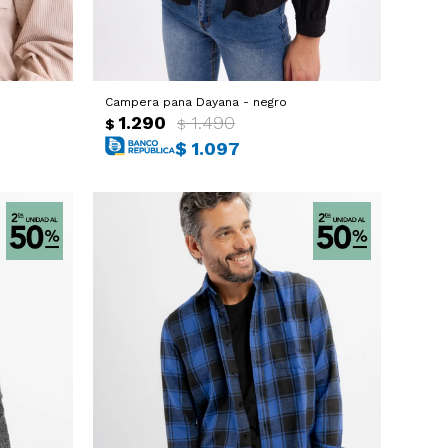
Campera pana Dayana - negro
1.290
1.490
$
$
$
1.097