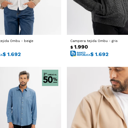
ejida Ombu - beige
Campera tejida Ombu - gris
0
1.990
$
$
1.692
$
1.692