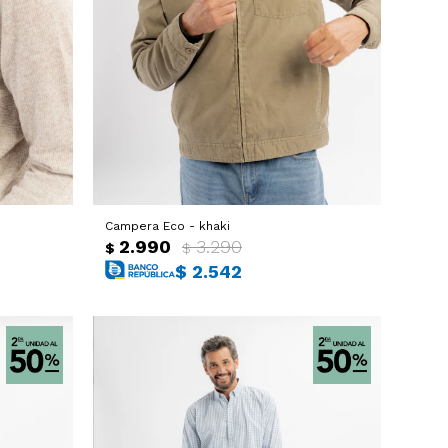
Campera Eco - khaki
2.990
3.290
$
$
$
2.542