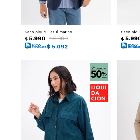
Saco pique - azul marino
Saco piqu
5.990
6.990
5.99
$
$
$
$
5.092