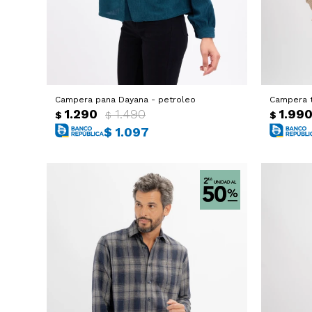
Campera pana Dayana - petroleo
Campera t
1.290
1.490
1.99
$
$
$
$
1.097