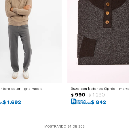
intero color - gris medio
Buzo con botones Ciprés - marr
0
990
1.290
$
$
$
1.692
$
842
MOSTRANDO
24
DE
205